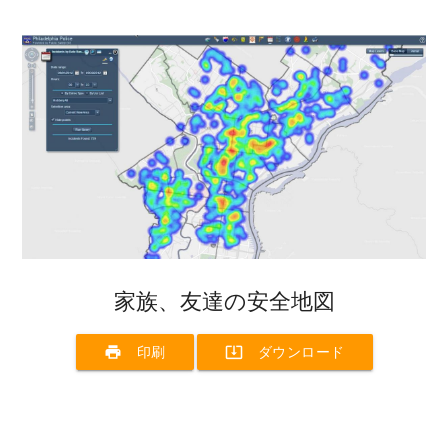
家族、友達の安全地図
print
system_update_alt
印刷
ダウンロード