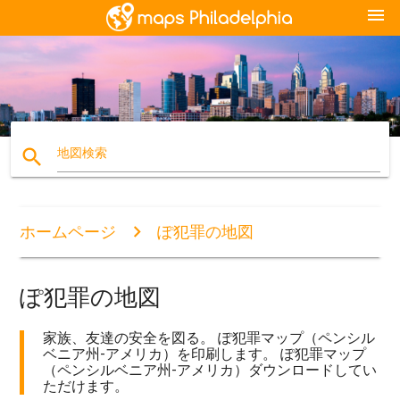
menu
search
地図検索
ホームページ
ぽ犯罪の地図
ぽ犯罪の地図
家族、友達の安全を図る。 ぽ犯罪マップ（ペンシル
ベニア州-アメリカ）を印刷します。 ぽ犯罪マップ
（ペンシルベニア州-アメリカ）ダウンロードしてい
ただけます。