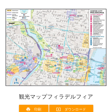
観光マップフィラデルフィア
print
system_update_alt
印刷
ダウンロード